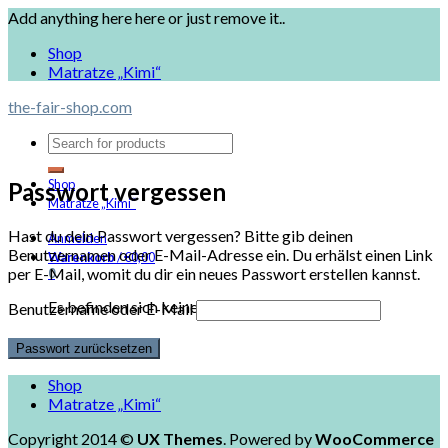
Add anything here here or just remove it..
Shop
Matratze „Kimi“
the-fair-shop.com
Shop
Passwort vergessen
Matratze „Kimi“
Hast du dein Passwort vergessen? Bitte gib deinen
Anmelden
Benutzernamen oder E-Mail-Adresse ein. Du erhälst einen Link
Warenkorb
/
€
0,00
per E-Mail, womit du dir ein neues Passwort erstellen kannst.
0
Es befinden sich keine Produkte im Warenkorb.
Benutzername oder E-Mail
Shop
Matratze „Kimi“
Copyright 2014 ©
UX Themes
. Powered by
WooCommerce