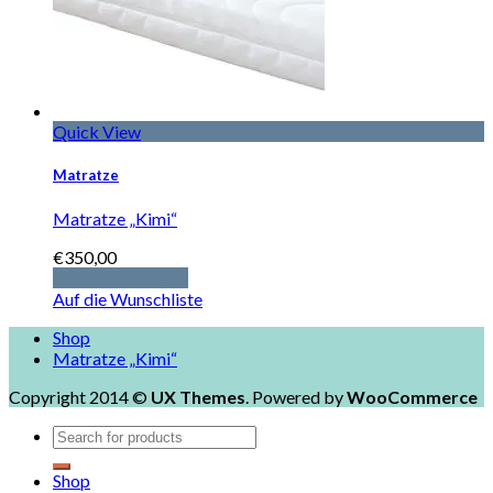
Quick View
Matratze
Matratze „Kimi“
€
350,00
In den Warenkorb
Auf die Wunschliste
Shop
Matratze „Kimi“
Copyright 2014 ©
UX Themes
. Powered by
WooCommerce
Shop